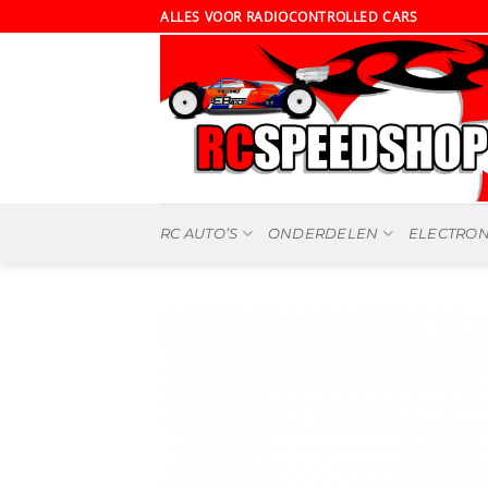
Ga
ALLES VOOR RADIOCONTROLLED CARS
naar
inhoud
RC AUTO’S
ONDERDELEN
ELECTRON