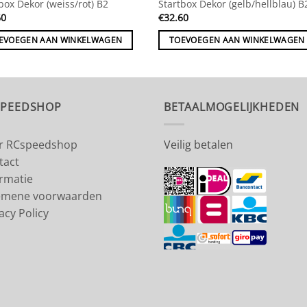
box Dekor (weiss/rot) B2
Startbox Dekor (gelb/hellblau) B
60
€
32.60
EVOEGEN AAN WINKELWAGEN
TOEVOEGEN AAN WINKELWAGEN
SPEEDSHOP
BETAALMOGELIJKHEDEN
r RCspeedshop
Veilig betalen
tact
ormatie
emene voorwaarden
acy Policy