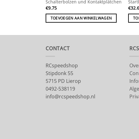
Schalterbolzen und Kontaktplätchen
Start
€
9.75
€
32.
 WINKELWAGEN
TOEVOEGEN AAN WINKELWAGEN
TO
CONTACT
RC
RCspeedshop
Ove
Stipdonk 55
Con
5715 PD Lierop
Inf
0492-538119
Alg
info@rcspeedshop.nl
Priv