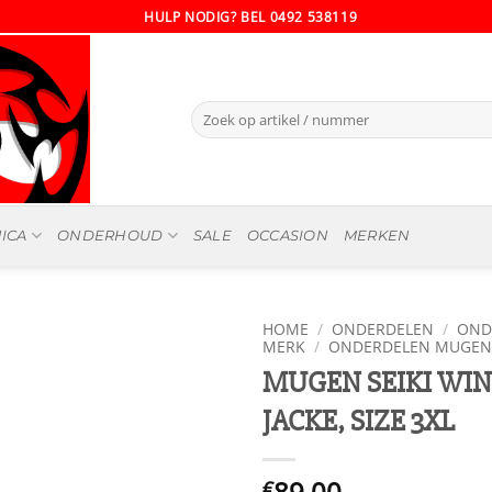
HULP NODIG? BEL 0492 538119
Zoeken
naar:
ICA
ONDERHOUD
SALE
OCCASION
MERKEN
HOME
/
ONDERDELEN
/
OND
MERK
/
ONDERDELEN MUGEN 
MUGEN SEIKI WI
JACKE, SIZE 3XL
89.00
€