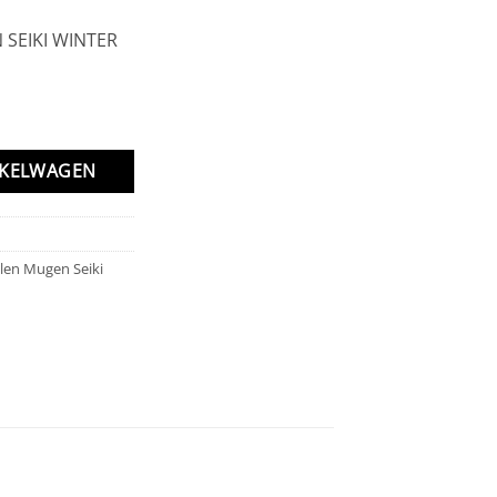
 SEIKI WINTER
ZE 3XL aantal
NKELWAGEN
len Mugen Seiki