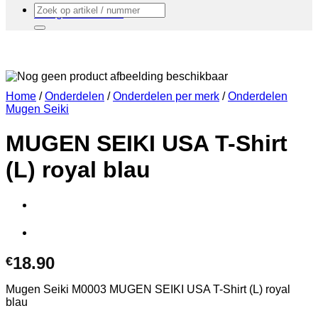
Zoeken
Terug naar winkel
naar:
Home
/
Onderdelen
/
Onderdelen per merk
/
Onderdelen
Mugen Seiki
MUGEN SEIKI USA T-Shirt
(L) royal blau
18.90
€
Mugen Seiki M0003 MUGEN SEIKI USA T-Shirt (L) royal
blau