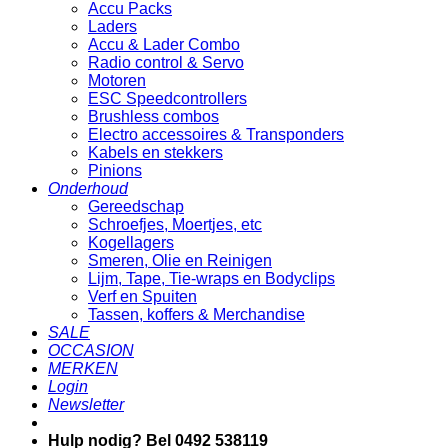
Accu Packs
Laders
Accu & Lader Combo
Radio control & Servo
Motoren
ESC Speedcontrollers
Brushless combos
Electro accessoires & Transponders
Kabels en stekkers
Pinions
Onderhoud
Gereedschap
Schroefjes, Moertjes, etc
Kogellagers
Smeren, Olie en Reinigen
Lijm, Tape, Tie-wraps en Bodyclips
Verf en Spuiten
Tassen, koffers & Merchandise
SALE
OCCASION
MERKEN
Login
Newsletter
Hulp nodig? Bel 0492 538119