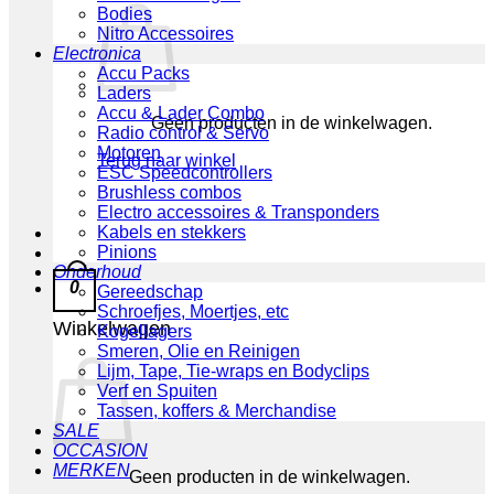
Bodies
Nitro Accessoires
Electronica
Accu Packs
Laders
Accu & Lader Combo
Geen producten in de winkelwagen.
Radio control & Servo
Motoren
Terug naar winkel
ESC Speedcontrollers
Brushless combos
Electro accessoires & Transponders
Kabels en stekkers
Pinions
Onderhoud
0
Gereedschap
Schroefjes, Moertjes, etc
Winkelwagen
Kogellagers
Smeren, Olie en Reinigen
Lijm, Tape, Tie-wraps en Bodyclips
Verf en Spuiten
Tassen, koffers & Merchandise
SALE
OCCASION
MERKEN
Geen producten in de winkelwagen.