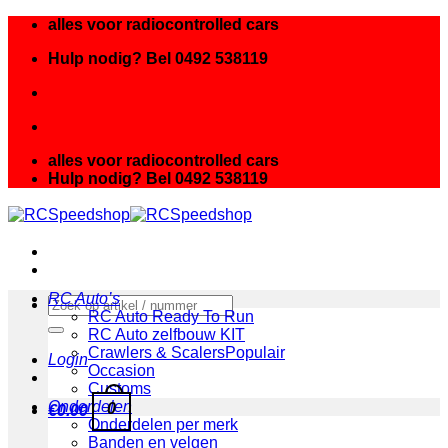
Ga
alles voor radiocontrolled cars
naar
Hulp nodig? Bel 0492 538119
inhoud
alles voor radiocontrolled cars
Hulp nodig? Bel 0492 538119
RC Auto’s
Zoeken
RC Auto Ready To Run
naar:
RC Auto zelfbouw KIT
Crawlers & Scalers
Login
Occasion
Customs
Onderdelen
0
€
0.00
Onderdelen per merk
Banden en velgen