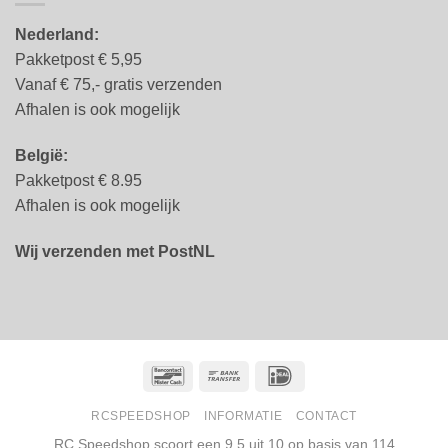
Nederland:
Pakketpost € 5,95
Vanaf € 75,- gratis verzenden
Afhalen is ook mogelijk
België:
Pakketpost € 8.95
Afhalen is ook mogelijk
Wij verzenden met PostNL
Bancontact
Bank
IDeal
Transfer
RCSPEEDSHOP
INFORMATIE
CONTACT
RC Speedshop scoort een
9.5
uit
10
op basis van
114