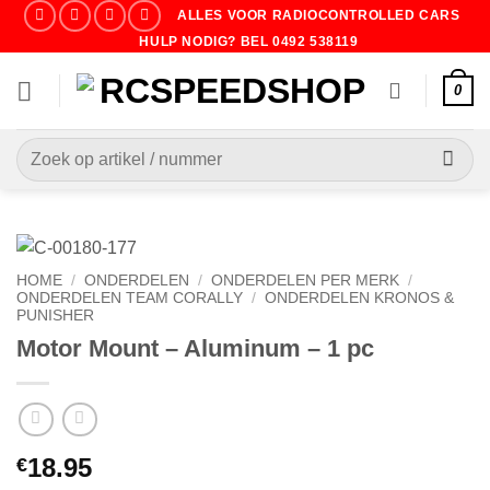
Ga
ALLES VOOR RADIOCONTROLLED CARS
naar
HULP NODIG? BEL 0492 538119
inhoud
0
Zoeken
naar:
HOME
/
ONDERDELEN
/
ONDERDELEN PER MERK
/
ONDERDELEN TEAM CORALLY
/
ONDERDELEN KRONOS &
PUNISHER
Motor Mount – Aluminum – 1 pc
18.95
€