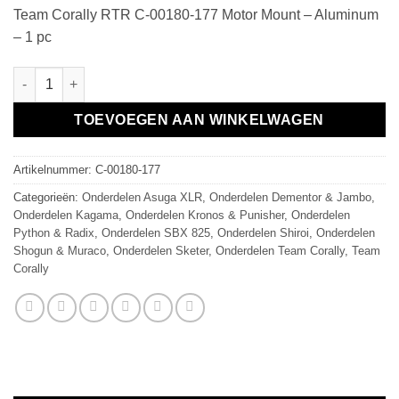
Team Corally RTR C-00180-177 Motor Mount – Aluminum
– 1 pc
Motor Mount - Aluminum - 1 pc aantal
TOEVOEGEN AAN WINKELWAGEN
Artikelnummer:
C-00180-177
Categorieën:
Onderdelen Asuga XLR
,
Onderdelen Dementor & Jambo
,
Onderdelen Kagama
,
Onderdelen Kronos & Punisher
,
Onderdelen
Python & Radix
,
Onderdelen SBX 825
,
Onderdelen Shiroi
,
Onderdelen
Shogun & Muraco
,
Onderdelen Sketer
,
Onderdelen Team Corally
,
Team
Corally