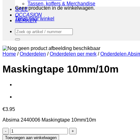
Tassen, koffers & Merchandise
Geen producten in de winkelwagen.
SALE
OCCASION
Terug naar winkel
MERKEN
Zoeken
naar:
Home
/
Onderdelen
/
Onderdelen per merk
/
Onderdelen Absi
Maskingtape 10mm/10m
€
3.95
Absima 2440006 Maskingtape 10mm/10m
Maskingtape
10mm/10m
Toevoegen aan winkelwagen