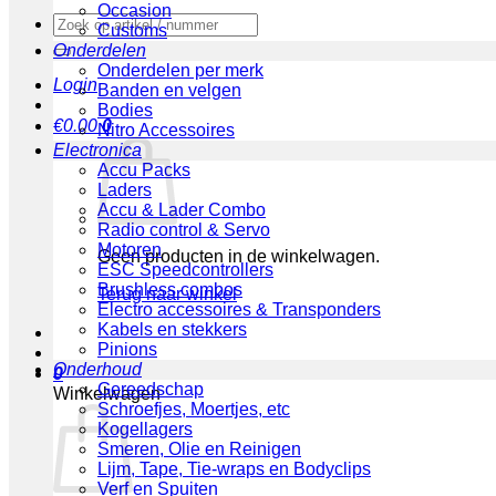
Occasion
Zoeken
Customs
naar:
Onderdelen
Onderdelen per merk
Login
Banden en velgen
Bodies
€
0.00
0
Nitro Accessoires
Electronica
Accu Packs
Laders
Accu & Lader Combo
Radio control & Servo
Motoren
Geen producten in de winkelwagen.
ESC Speedcontrollers
Brushless combos
Terug naar winkel
Electro accessoires & Transponders
Kabels en stekkers
Pinions
Onderhoud
0
Gereedschap
Winkelwagen
Schroefjes, Moertjes, etc
Kogellagers
Smeren, Olie en Reinigen
Lijm, Tape, Tie-wraps en Bodyclips
Verf en Spuiten