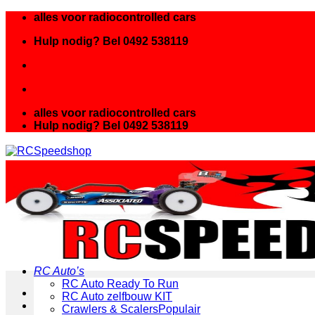
Ga
alles voor radiocontrolled cars
naar
Hulp nodig? Bel 0492 538119
inhoud
alles voor radiocontrolled cars
Hulp nodig? Bel 0492 538119
RC Auto’s
RC Auto Ready To Run
RC Auto zelfbouw KIT
Crawlers & Scalers