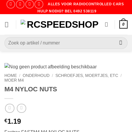
Ga
ALLES VOOR RADIOCONTROLLED CARS
naar
HULP NODIG? BEL 0492 538119
inhoud
0
Zoeken
naar:
HOME
/
ONDERHOUD
/
SCHROEFJES, MOERTJES, ETC
/
MOER M4
M4 NYLOC NUTS
1.19
€