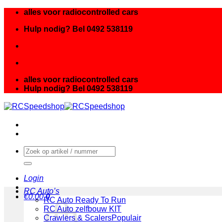
Ga
alles voor radiocontrolled cars
naar
Hulp nodig? Bel 0492 538119
inhoud
alles voor radiocontrolled cars
Hulp nodig? Bel 0492 538119
Zoeken
naar:
Login
RC Auto’s
€
0.00
0
RC Auto Ready To Run
RC Auto zelfbouw KIT
Crawlers & Scalers