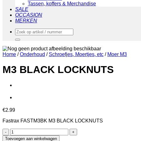
Tassen, koffers & Merchandise
SALE
OCCASION
MERKEN
Zoeken
naar:
Home
/
Onderhoud
/
Schroefjes, Moertjes, etc
/
Moer M3
M3 BLACK LOCKNUTS
€
2.99
Fastrax FASTM3BK M3 BLACK LOCKNUTS
M3
BLACK
Toevoegen aan winkelwagen