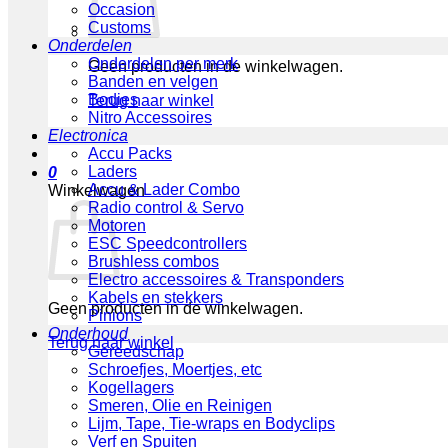
Occasion
Customs
Onderdelen
Onderdelen per merk
Geen producten in de winkelwagen.
Banden en velgen
Bodies
Terug naar winkel
Nitro Accessoires
Electronica
Accu Packs
Laders
0
Accu & Lader Combo
Winkelwagen
Radio control & Servo
Motoren
ESC Speedcontrollers
Brushless combos
Electro accessoires & Transponders
Kabels en stekkers
Geen producten in de winkelwagen.
Pinions
Onderhoud
Terug naar winkel
Gereedschap
Schroefjes, Moertjes, etc
Kogellagers
Smeren, Olie en Reinigen
Lijm, Tape, Tie-wraps en Bodyclips
Verf en Spuiten