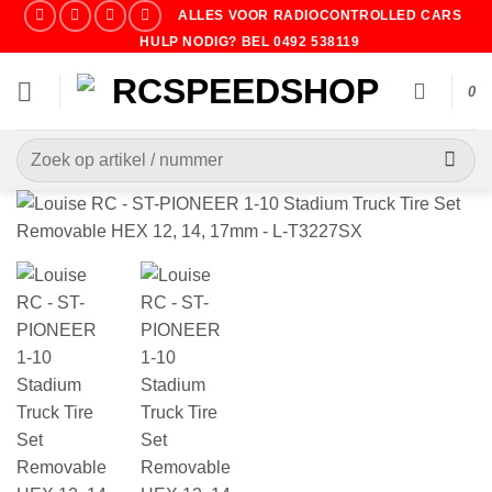
Ga
ALLES VOOR RADIOCONTROLLED CARS
naar
HULP NODIG? BEL 0492 538119
inhoud
0
Zoeken
naar: