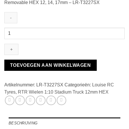
Removable HEX 12, 14, 17mm – LR-T3227SX
Louise
RC
-
ST-
PIONEER
1-
TOEVOEGEN AAN WINKELWAGEN
10
Stadium
Truck
Artikelnummer:
LR-T3227SX
Categorieën:
Louise RC
Tire
Tyres
,
RTR Wielen 1:10 Stadium Truck 12mm HEX
Set
Removable
HEX
12,
14,
BESCHRIJVING