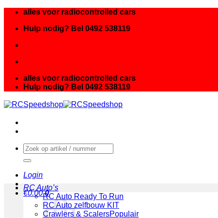
Ga
alles voor radiocontrolled cars
naar
Hulp nodig? Bel 0492 538119
inhoud
alles voor radiocontrolled cars
Hulp nodig? Bel 0492 538119
Zoeken
naar:
Login
RC Auto’s
€
0.00
0
RC Auto Ready To Run
RC Auto zelfbouw KIT
Crawlers & Scalers