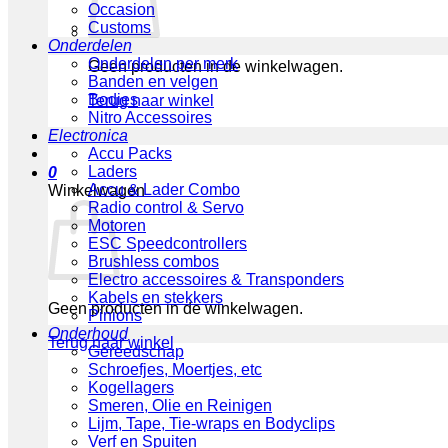
Occasion
Customs
Onderdelen
Onderdelen per merk
Geen producten in de winkelwagen.
Banden en velgen
Bodies
Terug naar winkel
Nitro Accessoires
Electronica
Accu Packs
Laders
0
Accu & Lader Combo
Winkelwagen
Radio control & Servo
Motoren
ESC Speedcontrollers
Brushless combos
Electro accessoires & Transponders
Kabels en stekkers
Geen producten in de winkelwagen.
Pinions
Onderhoud
Terug naar winkel
Gereedschap
Schroefjes, Moertjes, etc
Kogellagers
Smeren, Olie en Reinigen
Lijm, Tape, Tie-wraps en Bodyclips
Verf en Spuiten