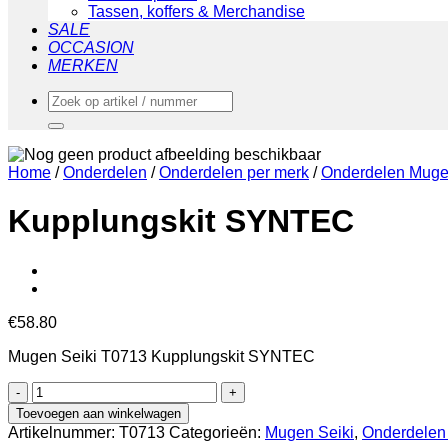
Tassen, koffers & Merchandise
SALE
OCCASION
MERKEN
Zoeken
naar:
Home
/
Onderdelen
/
Onderdelen per merk
/
Onderdelen Muge
Kupplungskit SYNTEC
€
58.80
Mugen Seiki T0713 Kupplungskit SYNTEC
Kupplungskit
SYNTEC
Toevoegen aan winkelwagen
aantal
Artikelnummer:
T0713
Categorieën:
Mugen Seiki
,
Onderdelen