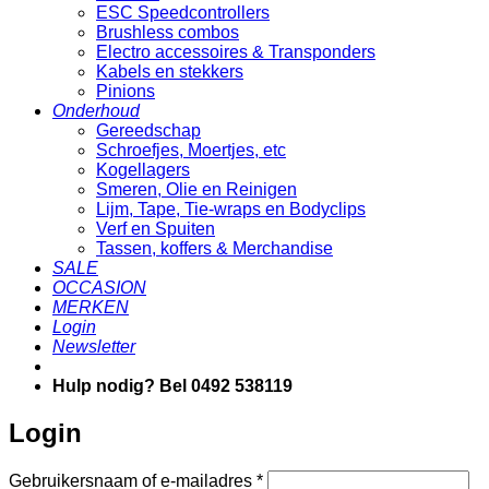
ESC Speedcontrollers
Brushless combos
Electro accessoires & Transponders
Kabels en stekkers
Pinions
Onderhoud
Gereedschap
Schroefjes, Moertjes, etc
Kogellagers
Smeren, Olie en Reinigen
Lijm, Tape, Tie-wraps en Bodyclips
Verf en Spuiten
Tassen, koffers & Merchandise
SALE
OCCASION
MERKEN
Login
Newsletter
Hulp nodig? Bel 0492 538119
Login
Vereist
Gebruikersnaam of e-mailadres
*