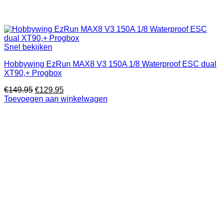
Snel bekijken
Hobbywing EzRun MAX8 V3 150A 1/8 Waterproof ESC dual
XT90,+ Progbox
Oorspronkelijke
Huidige
€
149.95
€
129.95
prijs
prijs
Toevoegen aan winkelwagen
was:
is:
€149.95.
€129.95.