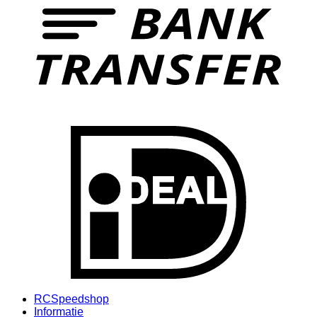
I
RCSpeedshop
Informatie