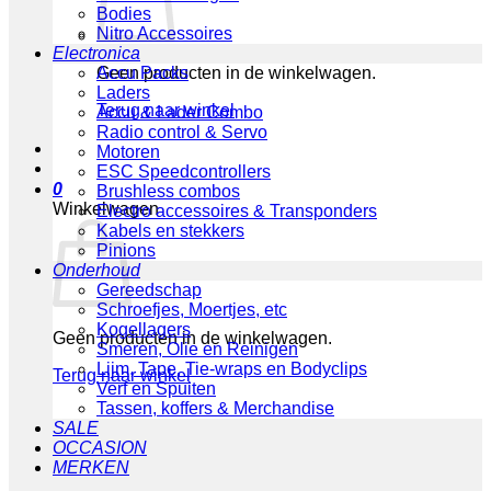
Bodies
Nitro Accessoires
Electronica
Geen producten in de winkelwagen.
Accu Packs
Laders
Terug naar winkel
Accu & Lader Combo
Radio control & Servo
Motoren
ESC Speedcontrollers
0
Brushless combos
Winkelwagen
Electro accessoires & Transponders
Kabels en stekkers
Pinions
Onderhoud
Gereedschap
Schroefjes, Moertjes, etc
Kogellagers
Geen producten in de winkelwagen.
Smeren, Olie en Reinigen
Lijm, Tape, Tie-wraps en Bodyclips
Terug naar winkel
Verf en Spuiten
Tassen, koffers & Merchandise
SALE
OCCASION
MERKEN