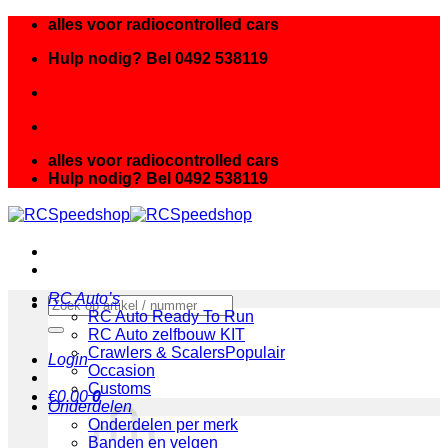
Ga
alles voor radiocontrolled cars
naar
Hulp nodig? Bel 0492 538119
inhoud
alles voor radiocontrolled cars
Hulp nodig? Bel 0492 538119
RC Auto’s
Zoeken
RC Auto Ready To Run
naar:
RC Auto zelfbouw KIT
Crawlers & Scalers
Login
Occasion
Customs
€
0.00
0
Onderdelen
Onderdelen per merk
Banden en velgen