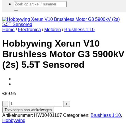
Zoeken
naar:
Home
/
Electronica
/
Motoren
/
Brushless 1:10
Hobbywing Xerun V10
Brushless Motor G3 5900kV
(2s) 5.5T Sensored
€
89.95
Hobbywing
Xerun
Toevoegen aan winkelwagen
V10
Artikelnummer:
HW30401107
Categorieën:
Brushless 1:10
,
Brushless
Hobbywing
Motor