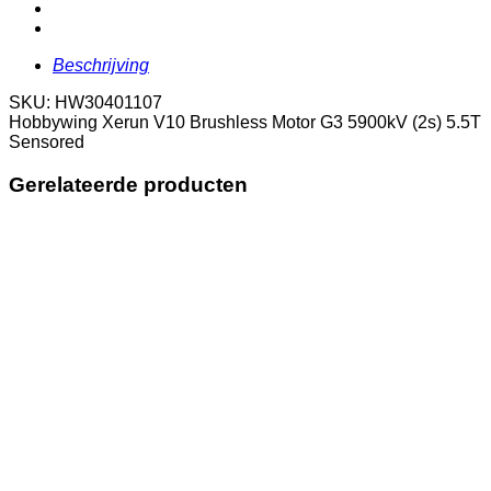
G3
5900kV
(2s)
5.5T
Beschrijving
Sensored
aantal
SKU: HW30401107
Hobbywing Xerun V10 Brushless Motor G3 5900kV (2s) 5.5T
Sensored
Gerelateerde producten