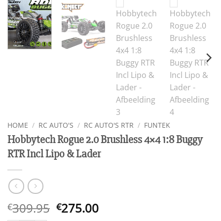
HOME
/
RC AUTO'S
/
RC AUTO'S RTR
/
FUNTEK
Hobbytech Rogue 2.0 Brushless 4×4 1:8 Buggy
RTR Incl Lipo & Lader
Oorspronkelijke
Huidige
309.95
275.00
€
€
prijs
prijs