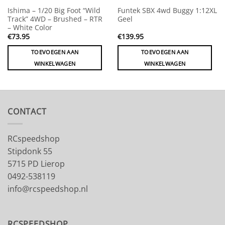
Ishima – 1/20 Big Foot “Wild
Funtek SBX 4wd Buggy 1:12XL
Track” 4WD – Brushed – RTR
Geel
– White Color
€
73.95
€
139.95
TOEVOEGEN AAN
TOEVOEGEN AAN
WINKELWAGEN
WINKELWAGEN
CONTACT
RCspeedshop
Stipdonk 55
5715 PD Lierop
0492-538119
info@rcspeedshop.nl
RCSPEEDSHOP