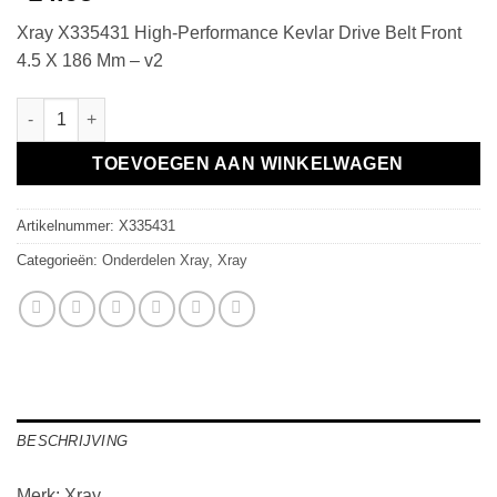
Xray X335431 High-Performance Kevlar Drive Belt Front
4.5 X 186 Mm – v2
High-Performance Kevlar Drive Belt Front 4.5 X 186 Mm - v2 aan
TOEVOEGEN AAN WINKELWAGEN
Artikelnummer:
X335431
Categorieën:
Onderdelen Xray
,
Xray
BESCHRIJVING
Merk: Xray