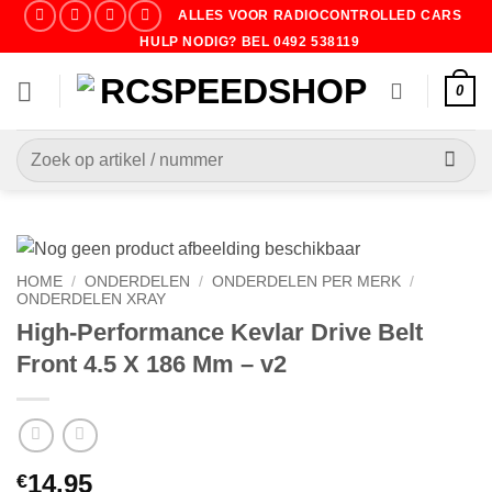
Ga
ALLES VOOR RADIOCONTROLLED CARS
naar
HULP NODIG? BEL 0492 538119
inhoud
0
Zoeken
naar:
HOME
/
ONDERDELEN
/
ONDERDELEN PER MERK
/
ONDERDELEN XRAY
High-Performance Kevlar Drive Belt
Front 4.5 X 186 Mm – v2
14.95
€