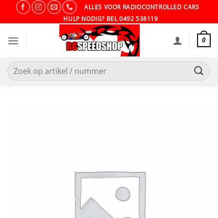
Ga
ALLES VOOR RADIOCONTROLLED CARS
naar
HULP NODIG? BEL 0492 538119
inhoud
0
Zoeken
naar: