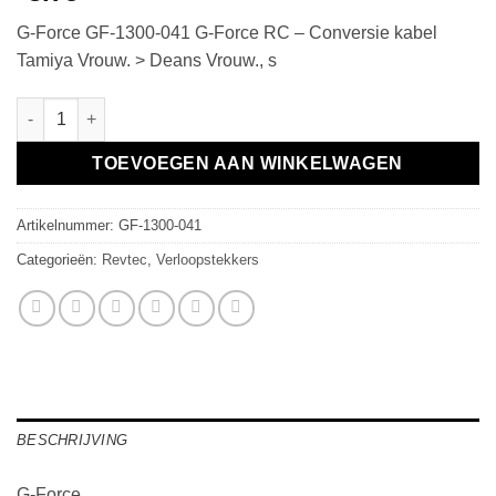
G-Force GF-1300-041 G-Force RC – Conversie kabel
Tamiya Vrouw. > Deans Vrouw., s
G-Force RC - Conversie kabel Tamiya Vrouw. > Deans Vrouw., s 
TOEVOEGEN AAN WINKELWAGEN
Artikelnummer:
GF-1300-041
Categorieën:
Revtec
,
Verloopstekkers
BESCHRIJVING
G-Force