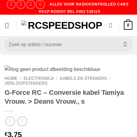
Ga
ALLES VOOR RADIOCONTROLLED CARS
naar
HULP NODIG? BEL 0492 538119
inhoud
0
Zoeken
naar:
HOME
/
ELECTRONICA
/
KABELS EN STEKKERS
/
VERLOOPSTEKKERS
G-Force RC – Conversie kabel Tamiya
Vrouw. > Deans Vrouw., s
3.75
€