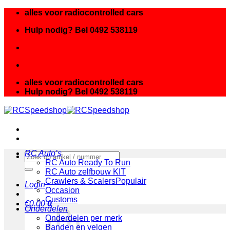
Ga
alles voor radiocontrolled cars
naar
Hulp nodig? Bel 0492 538119
inhoud
alles voor radiocontrolled cars
Hulp nodig? Bel 0492 538119
RC Auto’s
Zoeken
RC Auto Ready To Run
naar:
RC Auto zelfbouw KIT
Crawlers & Scalers
Login
Occasion
Customs
€
0.00
0
Onderdelen
Onderdelen per merk
Banden en velgen