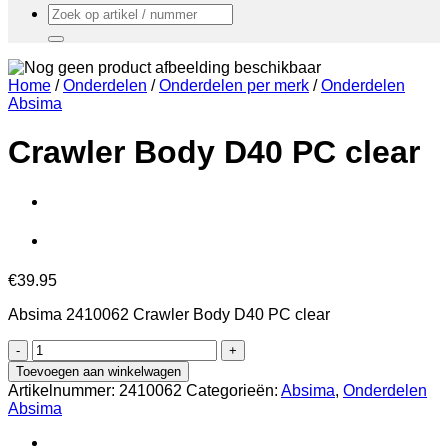
Zoeken
naar:
Home
/
Onderdelen
/
Onderdelen per merk
/
Onderdelen
Absima
Crawler Body D40 PC clear
€
39.95
Absima 2410062 Crawler Body D40 PC clear
Crawler
Body
Toevoegen aan winkelwagen
D40
Artikelnummer:
2410062
Categorieën:
Absima
,
Onderdelen
PC
Absima
clear
aantal