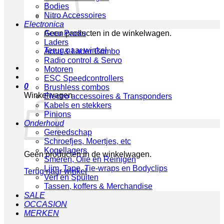
Bodies
Nitro Accessoires
Electronica
Geen producten in de winkelwagen.
Accu Packs
Laders
Terug naar winkel
Accu & Lader Combo
Radio control & Servo
Motoren
ESC Speedcontrollers
0
Brushless combos
Winkelwagen
Electro accessoires & Transponders
Kabels en stekkers
Pinions
Onderhoud
Gereedschap
Schroefjes, Moertjes, etc
Kogellagers
Geen producten in de winkelwagen.
Smeren, Olie en Reinigen
Lijm, Tape, Tie-wraps en Bodyclips
Terug naar winkel
Verf en Spuiten
Tassen, koffers & Merchandise
SALE
OCCASION
MERKEN