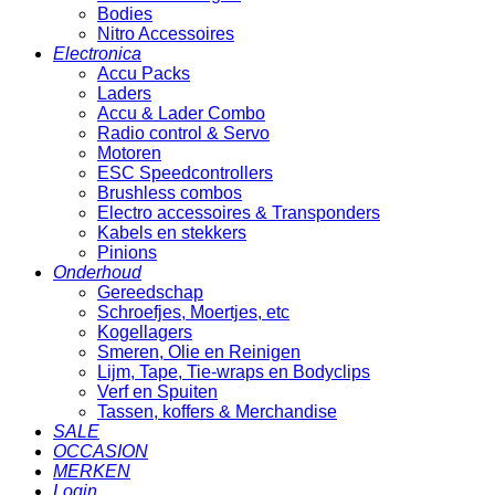
Bodies
Nitro Accessoires
Electronica
Accu Packs
Laders
Accu & Lader Combo
Radio control & Servo
Motoren
ESC Speedcontrollers
Brushless combos
Electro accessoires & Transponders
Kabels en stekkers
Pinions
Onderhoud
Gereedschap
Schroefjes, Moertjes, etc
Kogellagers
Smeren, Olie en Reinigen
Lijm, Tape, Tie-wraps en Bodyclips
Verf en Spuiten
Tassen, koffers & Merchandise
SALE
OCCASION
MERKEN
Login