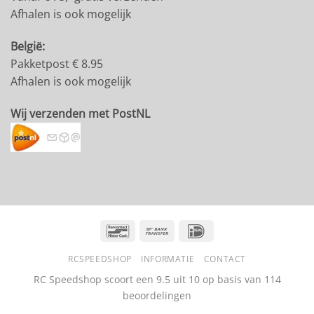
Afhalen is ook mogelijk
België:
Pakketpost € 8.95
Afhalen is ook mogelijk
Wij verzenden met PostNL
Bancontact
Bank
IDeal
Transfer
RCSPEEDSHOP
INFORMATIE
CONTACT
RC Speedshop scoort een
9.5
uit
10
op basis van
114
beoordelingen