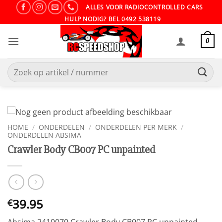
Ga
ALLES VOOR RADIOCONTROLLED CARS
naar
HULP NODIG? BEL 0492 538119
inhoud
0
Zoeken
naar:
HOME
/
ONDERDELEN
/
ONDERDELEN PER MERK
/
ONDERDELEN ABSIMA
Crawler Body CB007 PC unpainted
39.95
€
Absima 2410070 Crawler Body CB007 PC unpainted