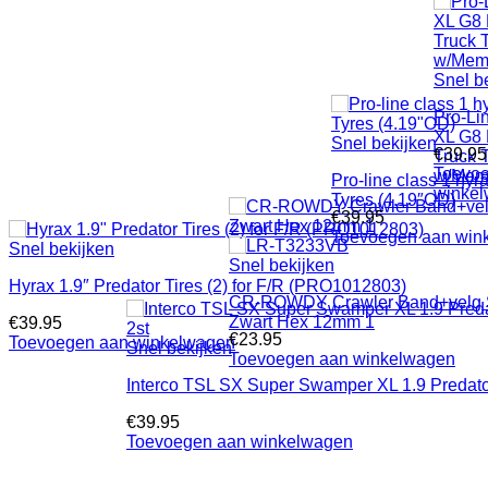
Snel b
Pro-Lin
XL G8 
Snel bekijken
€
39.95
Truck T
Toevo
w/Mem
Pro-line class 1 hy
winke
Tyres (4.19″OD)
€
39.95
Toevoegen aan win
Snel bekijken
Snel bekijken
Hyrax 1.9″ Predator Tires (2) for F/R (PRO1012803)
CR-ROWDY Crawler Band+velg Su
Zwart Hex 12mm 1
€
39.95
€
23.95
Toevoegen aan winkelwagen
Snel bekijken
Toevoegen aan winkelwagen
Interco TSL SX Super Swamper XL 1.9 Predator
€
39.95
Toevoegen aan winkelwagen