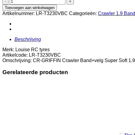
CR-
GRIFFIN
Toevoegen aan winkelwagen
Crawler
Artikelnummer:
LR-T3230VBC
Categorieën:
Crawler 1.9 Ban
Band+velg
Super
Soft
1.9"
Chroom
Beschrijving
Zwart
He
Merk: Louise RC tyres
aantal
Artikelcode: LR-T3230VBC
Omschrijving: CR-GRIFFIN Crawler Band+velg Super Soft 1.
Gerelateerde producten