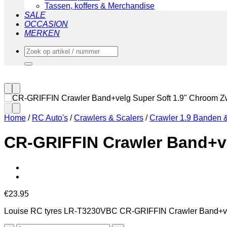
Tassen, koffers & Merchandise
SALE
OCCASION
MERKEN
Zoeken
naar:
Home
/
RC Auto's
/
Crawlers & Scalers
/
Crawler 1.9 Banden 
CR-GRIFFIN Crawler Band+ve
€
23.95
Louise RC tyres LR-T3230VBC CR-GRIFFIN Crawler Band+vel