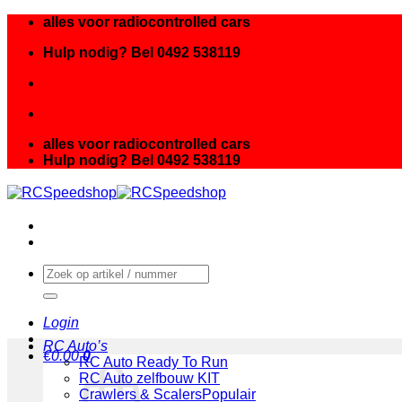
Ga
alles voor radiocontrolled cars
naar
Hulp nodig? Bel 0492 538119
inhoud
alles voor radiocontrolled cars
Hulp nodig? Bel 0492 538119
Zoeken
naar:
Login
RC Auto’s
€
0.00
0
RC Auto Ready To Run
RC Auto zelfbouw KIT
Crawlers & Scalers