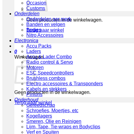
Occasion
Customs
Onderdelen
Onderdelen per merk
Geen producten in de winkelwagen.
Banden en velgen
Bodies
Terug naar winkel
Nitro Accessoires
Electronica
Accu Packs
Laders
0
Accu & Lader Combo
Winkelwagen
Radio control & Servo
Motoren
ESC Speedcontrollers
Brushless combos
Electro accessoires & Transponders
Kabels en stekkers
Geen producten in de winkelwagen.
Pinions
Onderhoud
Terug naar winkel
Gereedschap
Schroefjes, Moertjes, etc
Kogellagers
Smeren, Olie en Reinigen
Lijm, Tape, Tie-wraps en Bodyclips
Verf en Spuiten