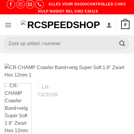
Ga
ALLES VOOR RADIOCONTROLLED CARS
naar
HULP NODIG? BEL 0492 538119
inhoud
0
Zoeken
naar: