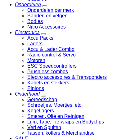
Onderdelen
Onderdelen per merk
Banden en velgen
Bodies
Nitro Accessoires
Electronica
Accu Packs
Laders
Accu & Lader Combo
Radio control & Servo
Motoren
ESC Speedcontrollers
Brushless combos
Electro accessoires & Transponders
Kabels en stekkers
Pinions
Onderhoud
Gereedschap
Schroefjes, Moertjes, etc
Kogellagers
Smeren, Olie en Reinigen
Lijm, Tape, Tie-wraps en Bodyclips
Verf en Spuiten
Tassen, koffers & Merchandise
SALE