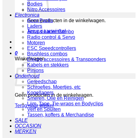
Bodies
Nitro Accessoires
Electronica
Geen producten in de winkelwagen.
Accu Packs
Laders
Terug naar winkel
Accu & Lader Combo
Radio control & Servo
Motoren
ESC Speedcontrollers
0
Brushless combos
Winkelwagen
Electro accessoires & Transponders
Kabels en stekkers
Pinions
Onderhoud
Gereedschap
Schroefjes, Moertjes, etc
Kogellagers
Geen producten in de winkelwagen.
Smeren, Olie en Reinigen
Lijm, Tape, Tie-wraps en Bodyclips
Terug naar winkel
Verf en Spuiten
Tassen, koffers & Merchandise
SALE
OCCASION
MERKEN