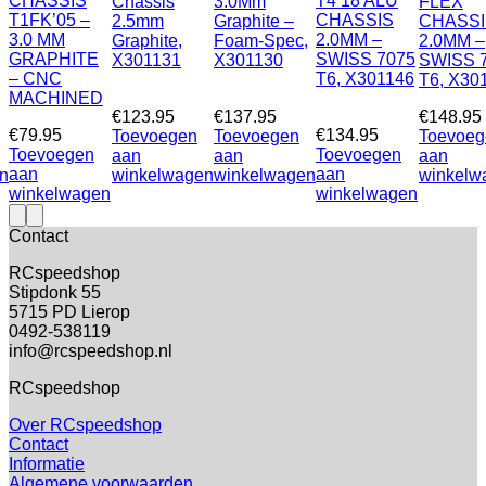
CHASSIS
T4’18 ALU
Chassis
3.0Mm
FLEX
T1FK’05 –
CHASSIS
2.5mm
Graphite –
CHASSI
3.0 MM
2.0MM –
Graphite,
Foam-Spec,
2.0MM –
GRAPHITE
SWISS 7075
X301131
X301130
SWISS 
– CNC
T6, X301146
T6, X30
MACHINED
€
123.95
€
137.95
€
148.95
€
79.95
€
134.95
Toevoegen
Toevoegen
Toevoeg
Toevoegen
Toevoegen
aan
aan
aan
aan
aan
n
winkelwagen
winkelwagen
winkelw
winkelwagen
winkelwagen
Contact
RCspeedshop
Stipdonk 55
5715 PD Lierop
0492-538119
info@rcspeedshop.nl
RCspeedshop
Over RCspeedshop
Contact
Informatie
Algemene voorwaarden