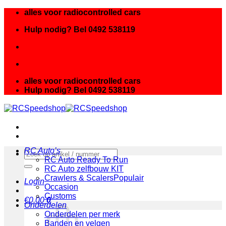
Ga
alles voor radiocontrolled cars
naar
Hulp nodig? Bel 0492 538119
inhoud
alles voor radiocontrolled cars
Hulp nodig? Bel 0492 538119
RC Auto’s
Zoeken
RC Auto Ready To Run
naar:
RC Auto zelfbouw KIT
Crawlers & Scalers
Login
Occasion
Customs
€
0.00
0
Onderdelen
Onderdelen per merk
Banden en velgen