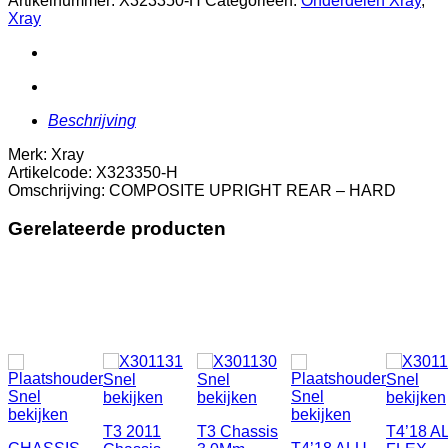
Artikelnummer:
X323350-H
Categorieën:
Onderdelen Xray
,
-
Xray
HARD
aantal
Beschrijving
Merk: Xray
Artikelcode: X323350-H
Omschrijving: COMPOSITE UPRIGHT REAR – HARD
Gerelateerde producten
Snel
Snel
Snel
Snel
Snel
bekijken
bekijken
bekijken
bekijken
bekijken
T3 2011
T3 Chassis
T4’18 A