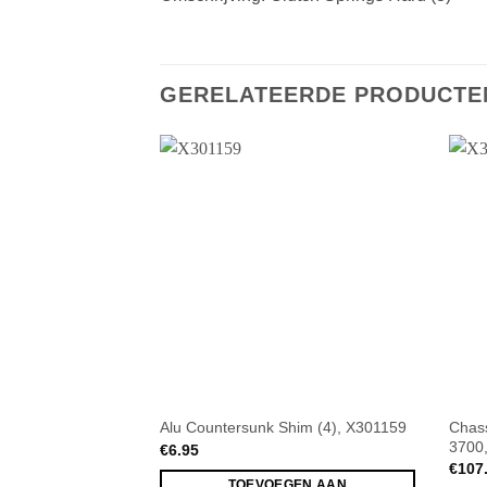
GERELATEERDE PRODUCTE
Chass
Alu Countersunk Shim (4), X301159
3700
€
6.95
€
107
TOEVOEGEN AAN