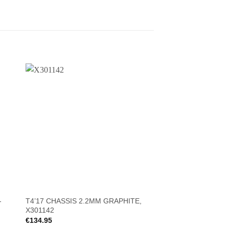
-
T4’17 CHASSIS 2.2MM GRAPHITE,
T4’17 ALU FLEX CH
X301142
SWISS 7075 T6
€
134.95
€
115.00