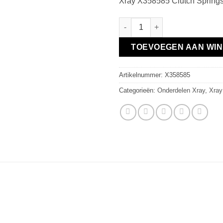
Xray X358585 Clutch Springs
Clutch Springs Hard (3) aantal
TOEVOEGEN AAN WI
Artikelnummer:
X358585
Categorieën:
Onderdelen Xray
,
Xray