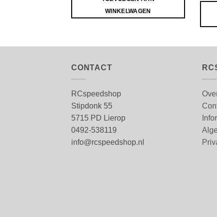
WINKELWAGEN
CONTACT
RC
RCspeedshop
Ove
Stipdonk 55
Con
5715 PD Lierop
Info
0492-538119
Alg
info@rcspeedshop.nl
Priv