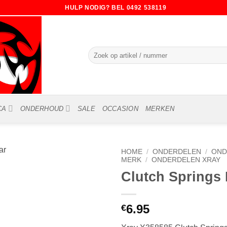
HULP NODIG? BEL 0492 538119
Zoeken
naar:
CA
ONDERHOUD
SALE
OCCASION
MERKEN
HOME
/
ONDERDELEN
/
OND
MERK
/
ONDERDELEN XRAY
Clutch Springs 
6.95
€