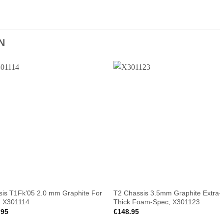
N
is T1Fk’05 2.0 mm Graphite For
T2 Chassis 3.5mm Graphite Extra
, X301114
Thick Foam-Spec, X301123
.95
€
148.95