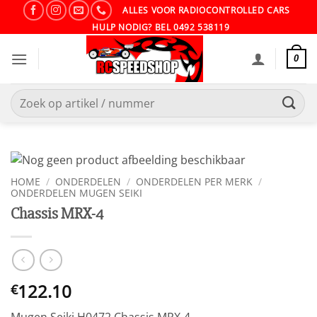
Ga
ALLES VOOR RADIOCONTROLLED CARS
naar
HULP NODIG? BEL 0492 538119
inhoud
0
Zoeken
naar:
HOME
/
ONDERDELEN
/
ONDERDELEN PER MERK
/
ONDERDELEN MUGEN SEIKI
Chassis MRX-4
122.10
€
Mugen Seiki H0472 Chassis MRX-4