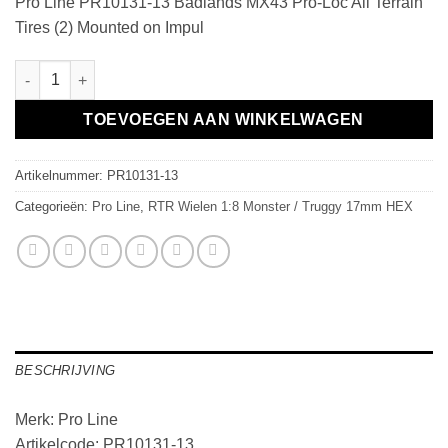
Pro Line PR10131-13 Badlands MX43 Pro-Loc All Terrain
Tires (2) Mounted on Impul
Pro Line Badlands MX43 Pro-Loc for XMAXX All Terrain Tires (2
TOEVOEGEN AAN WINKELWAGEN
Artikelnummer:
PR10131-13
Categorieën:
Pro Line
,
RTR Wielen 1:8 Monster / Truggy 17mm HEX
BESCHRIJVING
Merk: Pro Line
Artikelcode: PR10131-13