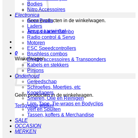
Bodies
Nitro Accessoires
Electronica
Geen producten in de winkelwagen.
Accu Packs
Laders
Terug naar winkel
Accu & Lader Combo
Radio control & Servo
Motoren
ESC Speedcontrollers
0
Brushless combos
Winkelwagen
Electro accessoires & Transponders
Kabels en stekkers
Pinions
Onderhoud
Gereedschap
Schroefjes, Moertjes, etc
Kogellagers
Geen producten in de winkelwagen.
Smeren, Olie en Reinigen
Lijm, Tape, Tie-wraps en Bodyclips
Terug naar winkel
Verf en Spuiten
Tassen, koffers & Merchandise
SALE
OCCASION
MERKEN