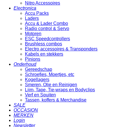
Nitro Accessoires
Electronica
Accu Packs
Laders
Accu & Lader Combo
Radio control & Servo
Motoren
ESC Speedcontrollers
Brushless combos
Electro accessoires & Transponders
Kabels en stekkers
Pinions
Onderhoud
Gereedschap
Schroefjes, Moertjes, etc
Kogellagers
Smeren, Olie en Reinigen
Lijm, Tape, Tie-wraps en Bodyclips
Verf en Spuiten
Tassen, koffers & Merchandise
SALE
OCCASION
MERKEN
Login
Newsletter