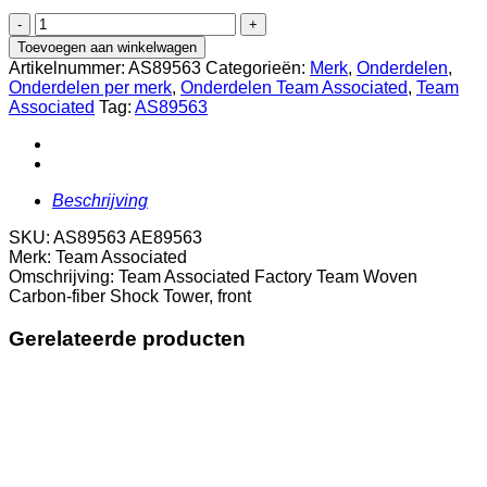
AS89563
Team
Toevoegen aan winkelwagen
Associated
Artikelnummer:
AS89563
Categorieën:
Merk
,
Onderdelen
,
Factory
Onderdelen per merk
,
Onderdelen Team Associated
,
Team
Team
Associated
Tag:
AS89563
Woven
Carbon-
fiber
Shock
Tower,
Beschrijving
front
aantal
SKU: AS89563 AE89563
Merk: Team Associated
Omschrijving: Team Associated Factory Team Woven
Carbon-fiber Shock Tower, front
Gerelateerde producten