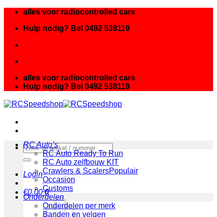
Ga
alles voor radiocontrolled cars
naar
Hulp nodig? Bel 0492 538119
inhoud
alles voor radiocontrolled cars
Hulp nodig? Bel 0492 538119
RC Auto’s
Zoeken
RC Auto Ready To Run
naar:
RC Auto zelfbouw KIT
Crawlers & Scalers
Login
Occasion
Customs
€
0.00
0
Onderdelen
Onderdelen per merk
Banden en velgen