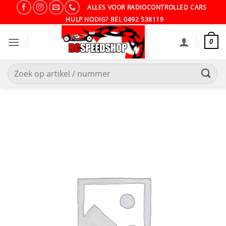
Ga
ALLES VOOR RADIOCONTROLLED CARS
naar
HULP NODIG? BEL 0492 538119
inhoud
0
Zoeken
naar: