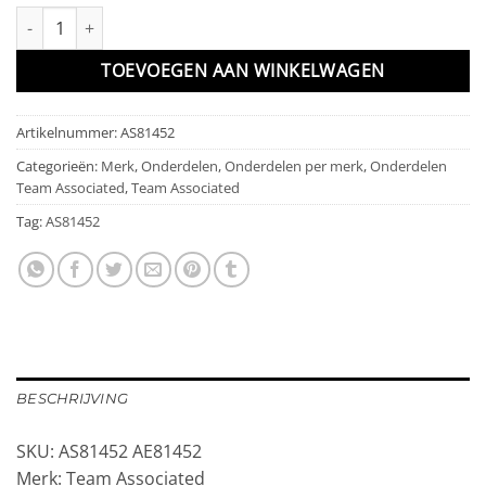
AS81452 Team Associated RC8B3.2 16mm Shock Caps aantal
TOEVOEGEN AAN WINKELWAGEN
Artikelnummer:
AS81452
Categorieën:
Merk
,
Onderdelen
,
Onderdelen per merk
,
Onderdelen
Team Associated
,
Team Associated
Tag:
AS81452
BESCHRIJVING
SKU: AS81452 AE81452
Merk: Team Associated