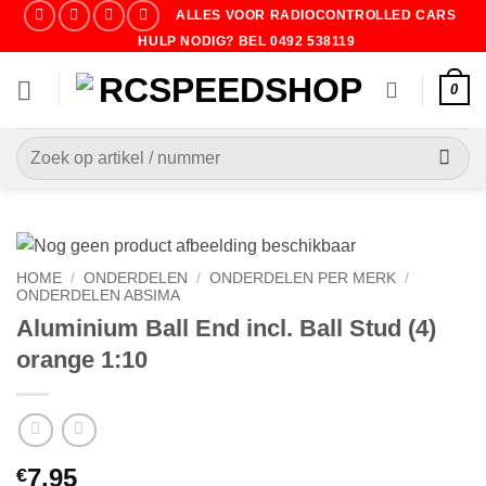
Ga
ALLES VOOR RADIOCONTROLLED CARS
naar
HULP NODIG? BEL 0492 538119
inhoud
0
Zoeken
naar:
HOME
/
ONDERDELEN
/
ONDERDELEN PER MERK
/
ONDERDELEN ABSIMA
Aluminium Ball End incl. Ball Stud (4)
orange 1:10
7.95
€