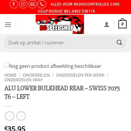
Ga
ALLES VOOR RADIOCONTROLLED CARS
naar
HULP NODIG? BEL 0492 538119
inhoud
0
Zoeken
naar:
HOME
/
ONDERDELEN
/
ONDERDELEN PER MERK
/
ONDERDELEN XRAY
ALU LOWER BULKHEAD REAR – SWISS 7075
T6 – LEFT
35.95
€