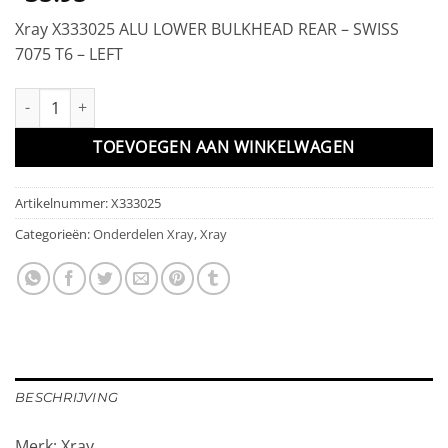
Xray X333025 ALU LOWER BULKHEAD REAR – SWISS
7075 T6 – LEFT
ALU LOWER BULKHEAD REAR - SWISS 7075 T6 - LEFT aantal
TOEVOEGEN AAN WINKELWAGEN
Artikelnummer:
X333025
Categorieën:
Onderdelen Xray
,
Xray
BESCHRIJVING
Merk: Xray