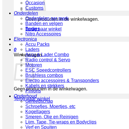
Occasion
Customs
Onderdelen
Onderdelen per merk
Geen producten in de winkelwagen.
Banden en velgen
Bodies
Terug naar winkel
Nitro Accessoires
Electronica
Accu Packs
Laders
0
Accu & Lader Combo
Winkelwagen
Radio control & Servo
Motoren
ESC Speedcontrollers
Brushless combos
Electro accessoires & Transponders
Kabels en stekkers
Geen producten in de winkelwagen.
Pinions
Onderhoud
Terug naar winkel
Gereedschap
Schroefjes, Moertjes, etc
Kogellagers
Smeren, Olie en Reinigen
Lijm, Tape, Tie-wraps en Bodyclips
Verf en Spuiten