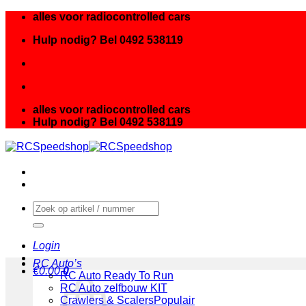
Ga
alles voor radiocontrolled cars
naar
Hulp nodig? Bel 0492 538119
inhoud
alles voor radiocontrolled cars
Hulp nodig? Bel 0492 538119
Zoeken
naar:
Login
RC Auto’s
€
0.00
0
RC Auto Ready To Run
RC Auto zelfbouw KIT
Crawlers & Scalers